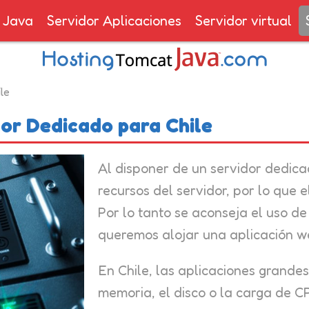
 Java
Servidor Aplicaciones
Servidor virtual
le
or Dedicado para Chile
Al disponer de un servidor dedica
recursos del servidor, por lo que 
Por lo tanto se aconseja el uso d
queremos alojar una aplicación w
En Chile, las aplicaciones grandes
memoria, el disco o la carga de C