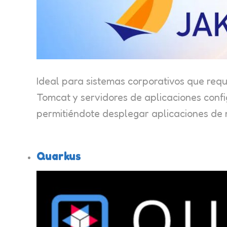
Ideal para sistemas corporativos que req
Tomcat y servidores de aplicaciones confi
permitiéndote desplegar aplicaciones de m
Quarkus