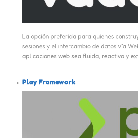
La opción preferida para quienes constru
sesiones y el intercambio de datos vía W
aplicaciones web sea fluida, reactiva y 
Play Framework