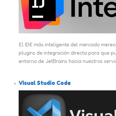
El IDE más inteligente del mercado merec
plugins de integración directa para que pu
entorno de JetBrains hacia nuestros servi
Visual Studio Code