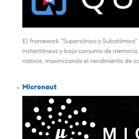
El framework "Supersónico y Subatómico" 
instantáneos y bajo consumo de memoria, 
nativos, maximizando el rendimiento de 
Micronaut