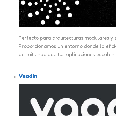
Perfecto para arquitecturas modulares y s
Proporcionamos un entorno donde la efici
permitiendo que tus aplicaciones escalen d
Vaadin